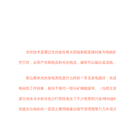
光伏技术是通过光伏效应将太阳辐射能直接转换为电能的
空穴对，从而产生暗电流和光生电流，最终可以输出直流电
那么整块光伏发电系统是什么样的？常见发电路径：先
电站性工作转换，相当于替代一部分矿物能源等。（当然主
源主动水冷水积冷也少打扰性免去了不少危害积污染/移动旋转
优惠支出电价的一层层之费用咯最后细节管理预警只几年清洁