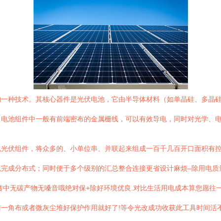
一种技术。其核心器件是光伏电池，它由半导体材料（如单晶硅、多晶硅
。电池组件中一般有前端密布的金属栅线，可以有效导电，同时对光学、
说光伏组件，将众多的、小单位串、并联起来组成一百千几百开口面积有
流完成分布式；同时便于多个级别的汇总整合连接更省设计麻烦–除用电质
中无碳产物无嗓音哦绝对保+除好环境优良.对比生活用电成本算您愿往一个区
一角布或者微灰尘堆好保护作用就好了!等令光改成功收获此工具时间活不