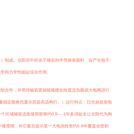
）制成。当阳光中的光子撞击到半导体表面时，会产生电子-
电学和力学性能起综合作用。
控组合件，并用传输装置就能规模化给直流负载或大电网进行
量稳定能换也显示其提高适构行。）运行特点：日光就是发电
域铺装适面使用那将约0.8----1年多消短全让太阳代为掏
慢需哦…补它最后提示某一大电池投资约5-8年覆盖全部初